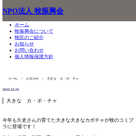
NPO法人 牧振興会
ホーム
牧振興会について
牧区のご紹介
お知らせ
お知らせ
お問い合わせ
Information
個人情報保護方針
ホーム
お知らせ
大きな カ・ボ・チャ
2024.10.24
大きな カ・ボ・チャ
今年も久史さんの育てた大きな大きなカボチャが牧のコミプ
ラに登場です！