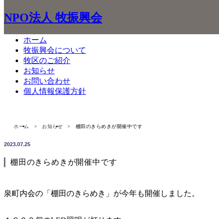
NPO法人 牧振興会
ホーム
牧振興会について
牧区のご紹介
お知らせ
お知らせ
お問い合わせ
Information
個人情報保護方針
ホーム
お知らせ
棚田のきらめきが開催中です
2023.07.25
棚田のきらめきが開催中です
泉町内会の「棚田のきらめき」が今年も開催しました。